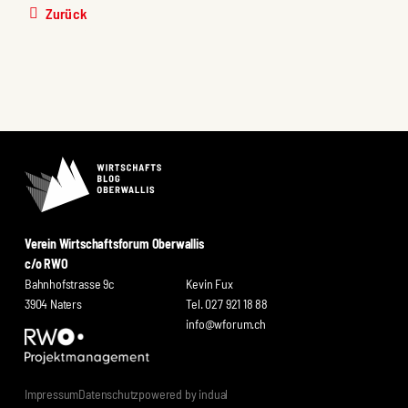
Zurück
Verein Wirtschaftsforum Oberwallis
c/o RWO
Bahnhofstrasse 9c
Kevin Fux
3904 Naters
Tel. 027 921 18 88
info@wforum.ch
wort
Impressum
Datenschutz
powered by indual