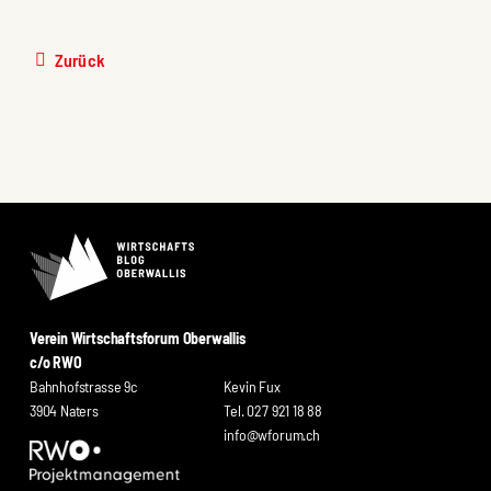
Zurück
Verein Wirtschaftsforum Oberwallis
c/o RWO
Bahnhofstrasse 9c
Kevin Fux
3904 Naters
Tel. 027 921 18 88
info@wforum.ch
wort