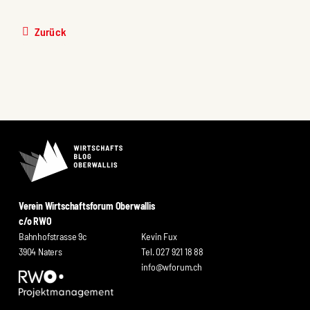
Zurück
Verein Wirtschaftsforum Oberwallis
c/o RWO
Bahnhofstrasse 9c
Kevin Fux
3904 Naters
Tel. 027 921 18 88
info@wforum.ch
wort