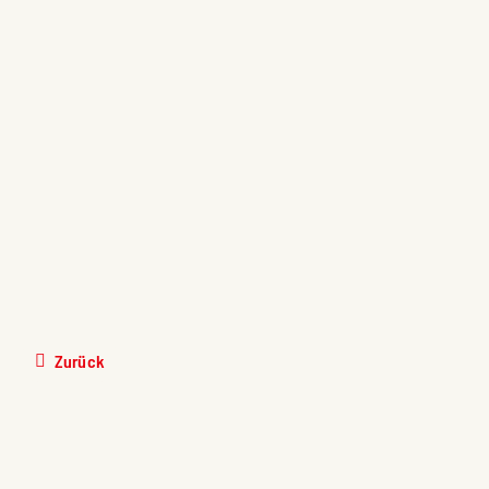
Mehr Fakten
Weitere Facts zum Oberwallis stehen in der Statistik
der Gemeinden Region Oberwallis (GRO) zur
Verfügung.
Monitoring
Zurück