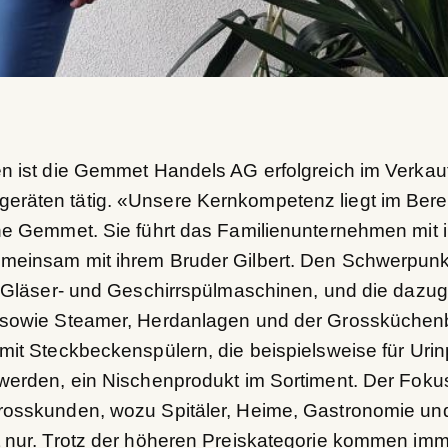
en ist die Gemmet Handels AG erfolgreich im Verkau
eräten tätig. «Unsere Kernkompetenz liegt im Bere
ine Gemmet. Sie führt das Familienunternehmen mit
emeinsam mit ihrem Bruder Gilbert. Den Schwerpunk
le Gläser- und Geschirrspülmaschinen, und die dazu
, sowie Steamer, Herdanlagen und der Grossküchen
 mit Steckbeckenspülern, die beispielsweise für Uri
 werden, ein Nischenprodukt im Sortiment. Der Fokus 
rosskunden, wozu Spitäler, Heime, Gastronomie und
t nur. Trotz der höheren Preiskategorie kommen im