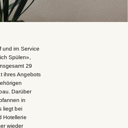
f und im Service
ich Spülen»,
 insgesamt 29
t ihres Angebots
gehörigen
bau. Darüber
npfannen in
liegt bei
 Hotellerie
mer wieder