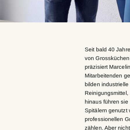
Seit bald 40 Jahr
von Grosskücheng
präzisiert Marcel
Mitarbeitenden g
bilden industriel
Reinigungsmittel
hinaus führen sie
Spitälern genutzt
professionellen G
zählen. Aber nich