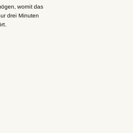
mögen, womit das
nur drei Minuten
ört.
ngskette